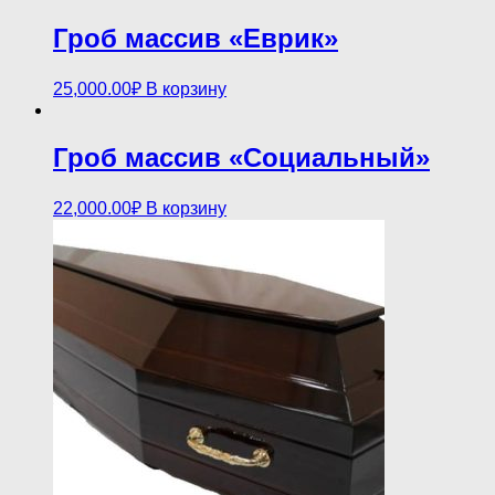
Гроб массив «Еврик»
25,000.00
₽
В корзину
Гроб массив «Социальный»
22,000.00
₽
В корзину