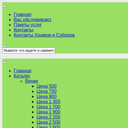
Skip
to
Главная
content
Вас обслуживают
Пакеты услуг
Контакты
Контакты Храмов и Соборов
Главная
Каталог
Венки
Цена 500
Цена 750
Цена 900
Цена 1 300
Цена 1 700
Цена 1 900
Цена 2 200
Цена 2 500
Цена 2 600