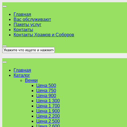
Skip
to
Главная
content
Вас обслуживают
Пакеты услуг
Контакты
Контакты Храмов и Соборов
Главная
Каталог
Венки
Цена 500
Цена 750
Цена 900
Цена 1 300
Цена 1 700
Цена 1 900
Цена 2 200
Цена 2 500
Цена 2 600